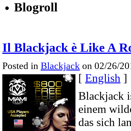
Blogroll
Il Blackjack è Like A R
Posted in
Blackjack
on 02/26/201
[
English
]
Blackjack i
einem wilde
das sich la